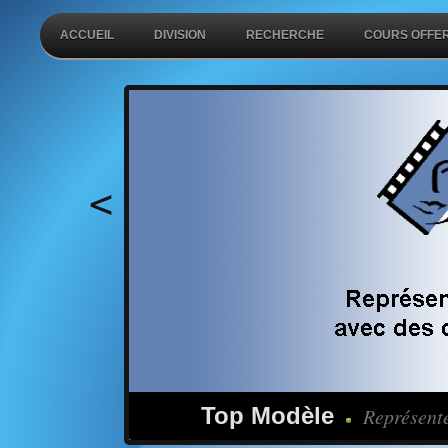
ACCUEIL
DIVISION
RECHERCHE
COURS OFFE
<
Top Modèle
Représente